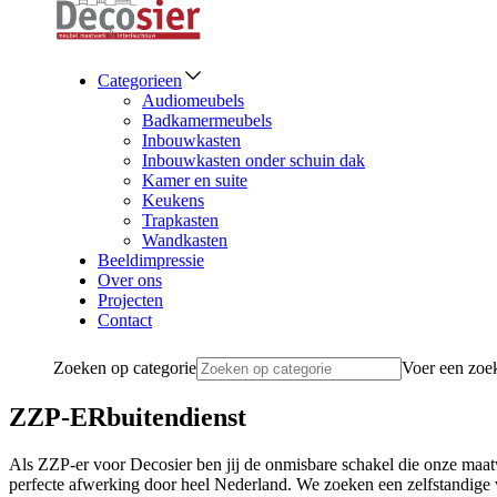
Categorieen
Audiomeubels
Badkamermeubels
Inbouwkasten
Inbouwkasten onder schuin dak
Kamer en suite
Keukens
Trapkasten
Wandkasten
Beeldimpressie
Over ons
Projecten
Contact
Zoeken op categorie
Voer een zoek
ZZP-ER
buitendienst
Als ZZP-er voor Decosier ben jij de onmisbare schakel die onze maatw
perfecte afwerking door heel Nederland. We zoeken een zelfstandige va