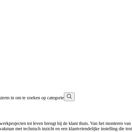
term in om te zoeken op categorie
erkprojecten tot leven brengt bij de klant thuis. Van het monteren van
kman met technisch inzicht en een klantvriendelijke instelling die trot