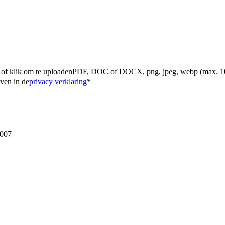
 of klik om te uploaden
PDF, DOC of DOCX, png, jpeg, webp (max. 
ven in de
privacy verklaring
*
2007